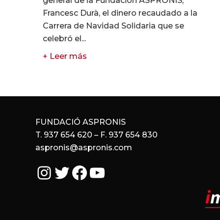
general de la Fundación ASPRONIS,
Francesc Durà, el dinero recaudado a la
Carrera de Navidad Solidaria que se
celebró el...
+ Leer más
FUNDACIÓ ASPRONIS
T. 937 654 620 – F. 937 654 830
aspronis@aspronis.com
Instagram
Twitter
Facebook
YouTube