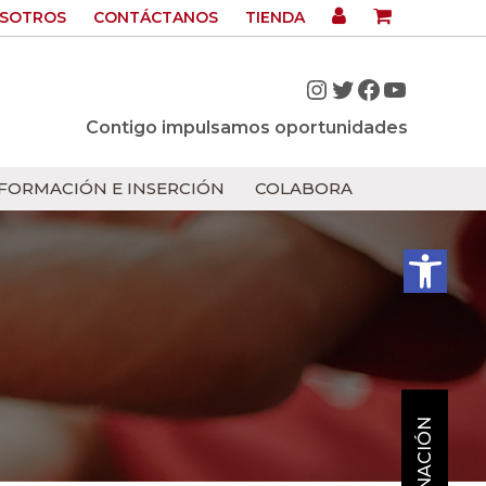
OSOTROS
CONTÁCTANOS
TIENDA
Instagram
Twitter
Facebook
YouTub
Contigo impulsamos oportunidades
FORMACIÓN E INSERCIÓN
COLABORA
Abrir bar