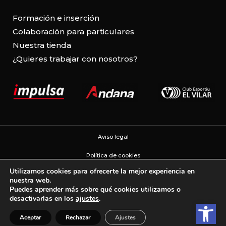
Formación e inserción
Colaboración para particulares
Nuestra tienda
¿Quieres trabajar con nosotros?
Aviso legal
Política de cookies
Utilizamos cookies para ofrecerte la mejor experiencia en
Política de privacidad
nuestra web.
Puedes aprender más sobre qué cookies utilizamos o
Configuración de cookies
desactivarlas en los
ajustes
.
Abrir b
Aceptar
Rechazar
Ajustes
Web developed by PIMEC