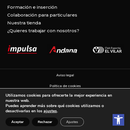
Formación e inserción
Colaboración para particulares
Nuestra tienda
¿Quieres trabajar con nosotros?
Aviso legal
Política de cookies
Utilizamos cookies para ofrecerte la mejor experiencia en
Política de privacidad
nuestra web.
Puedes aprender más sobre qué cookies utilizamos o
Configuración de cookies
desactivarlas en los
ajustes
.
Abrir b
Aceptar
Rechazar
Ajustes
Web developed by PIMEC