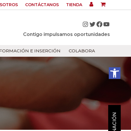
OSOTROS
CONTÁCTANOS
TIENDA
Instagram
Twitter
Facebook
YouTub
Contigo impulsamos oportunidades
FORMACIÓN E INSERCIÓN
COLABORA
Abrir bar