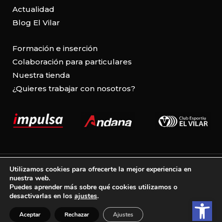
Actualidad
Blog El Vilar
Formación e inserción
Colaboración para particulares
Nuestra tienda
¿Quieres trabajar con nosotros?
Aviso legal
Utilizamos cookies para ofrecerte la mejor experiencia en
nuestra web.
Política de cookies
Puedes aprender más sobre qué cookies utilizamos o
desactivarlas en los
ajustes
.
Abrir b
Política de privacidad
Aceptar
Rechazar
Ajustes
Configuración de cookies