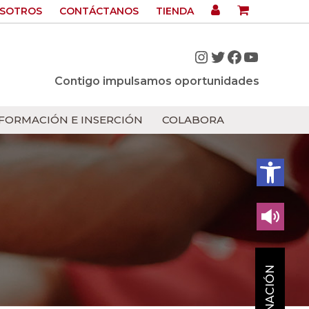
OSOTROS
CONTÁCTANOS
TIENDA
Instagram
Twitter
Facebook
YouTub
Contigo impulsamos oportunidades
FORMACIÓN E INSERCIÓN
COLABORA
Abrir bar