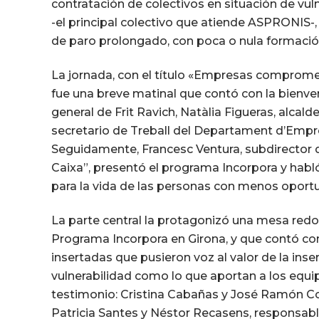
contratación de colectivos en situación de vul
-el principal colectivo que atiende ASPRONIS-
de paro prolongado, con poca o nula formación
La jornada, con el título «Empresas comprometi
fue una breve matinal que contó con la bienveni
general de Frit Ravich, Natàlia Figueras, alcald
secretario de Treball del Departament d’Empres
Seguidamente, Francesc Ventura, subdirector d
Caixa”, presentó el programa Incorpora y habl
para la vida de las personas con menos oportu
La parte central la protagonizó una mesa red
Programa Incorpora en Girona, y que contó co
insertadas que pusieron voz al valor de la ins
vulnerabilidad como lo que aportan a los equ
testimonio: Cristina Cabañas y José Ramón Coz
Patricia Santes y Néstor Recasens, responsabl