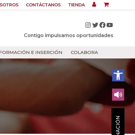
OSOTROS
CONTÁCTANOS
TIENDA
Instagram
Twitter
Facebook
YouTub
Contigo impulsamos oportunidades
FORMACIÓN E INSERCIÓN
COLABORA
Abrir bar