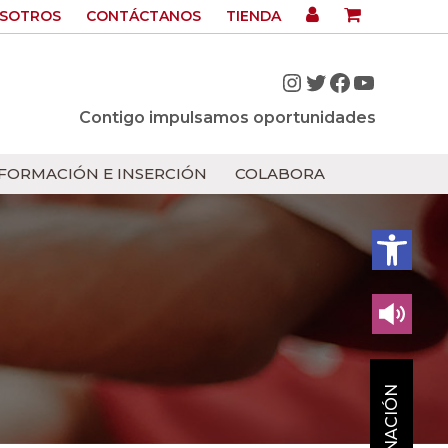
OSOTROS
CONTÁCTANOS
TIENDA
Instagram
Twitter
Facebook
YouTub
Contigo impulsamos oportunidades
FORMACIÓN E INSERCIÓN
COLABORA
Abrir bar