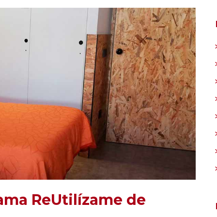
ama ReUtilízame de