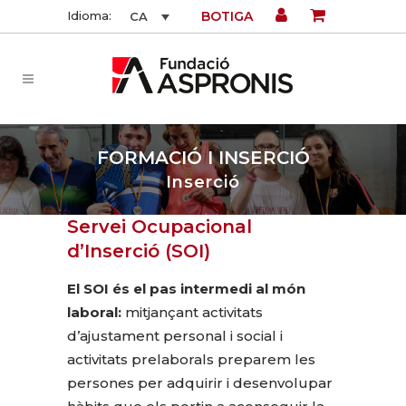
BOTIGA
Idioma:
CA
FORMACIÓ I INSERCIÓ
Inserció
Servei Ocupacional
d’Inserció (SOI)
El SOI és el pas intermedi al món
laboral:
mitjançant activitats
d’ajustament personal i social i
activitats prelaborals preparem les
persones per adquirir i desenvolupar