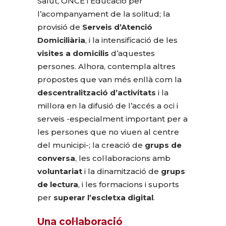
Salut, ONCE i Educació per
l’acompanyament de la solitud; la
provisió de
Serveis d’Atenció
Domiciliària
, i la intensificació de les
visites a domicilis
d’aquestes
persones. Alhora, contempla altres
propostes que van més enllà com la
descentralització d’activitats
i la
millora en la difusió de l’accés a oci i
serveis -especialment important per a
les persones que no viuen al centre
del municipi-; la creació de
grups de
conversa
, les col·laboracions amb
voluntariat
i la dinamització de
grups
de lectura
, i les formacions i suports
per
superar l’escletxa digital
.
Una col·laboració