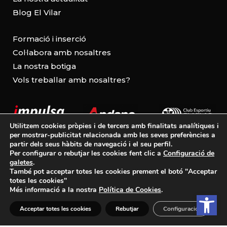
Blog El Vilar
Formació i inserció
Col·labora amb nosaltres
La nostra botiga
Vols treballar amb nosaltres?
Utilitzem cookies pròpies i de tercers amb finalitats analítiques i
per mostrar-publicitat relacionada amb les seves preferències a
partir dels seus hàbits de navegació i el seu perfil.
Per configurar o rebutjar les cookies fent clic a
Configuració de
Avís legal
galetes
.
També pot acceptar totes les cookies prement el botó "Acceptar
Política de cookies
totes les cookies"
Més informació a la nostra
Política de Cookies
.
Obre la ba
Política de privacitat
Acceptar totes les cookies
Rebutjar
Configuració
Configuració de cookies