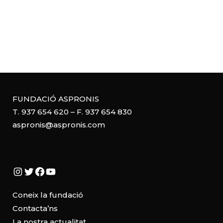
FUNDACIÓ ASPRONIS
T. 937 654 620 – F. 937 654 830
aspronis@aspronis.com
Instagram
Twitter
Facebook
YouTube
Coneix la fundació
Contacta’ns
La nostra actualitat