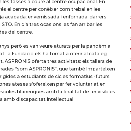
 les tasses a coure al centre ocupacional. En
rés el centre per conèixer com treballen les
ja acabada: envernissada i enfornada, darrers
STO. En d’altres ocasions, es fan arribar les
des del centre.
s anys però es van veure aturats per la pandèmia
, la Fundació els ha tornat a oferir al catàleg
. ASPRONIS oferta tres activitats: els tallers de
xerrades “som ASPRONIS”, que també imparteixen
rigides a estudiants de cicles formatius -futurs
ones ateses s’ofereixen per fer voluntariat en
coles blanenques amb la finalitat de fer visibles
es amb discapacitat intel·lectual.