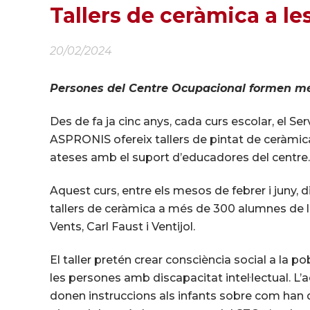
Tallers de ceràmica a le
20/02/2024
Persones del Centre Ocupacional formen m
Des de fa ja cinc anys, cada curs escolar, el S
ASPRONIS ofereix tallers de pintat de ceràmic
ateses amb el suport d’educadores del centre.
Aquest curs, entre els mesos de febrer i juny,
tallers de ceràmica a més de 300 alumnes de 
Vents, Carl Faust i Ventijol.
El taller pretén crear consciència social a la po
les persones amb discapacitat intel·lectual. L’
donen instruccions als infants sobre com han de