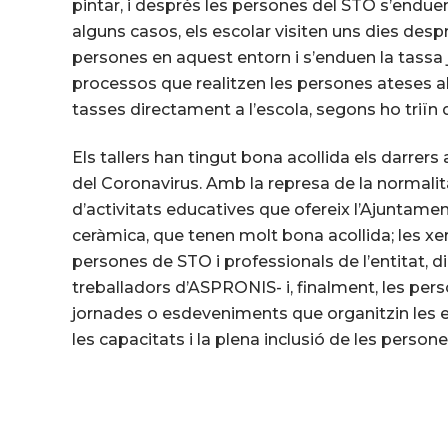
pintar, i després les persones del STO s’enduen
alguns casos, els escolar visiten uns dies desp
persones en aquest entorn i s’enduen la tassa 
processos que realitzen les persones ateses al 
tasses directament a l’escola, segons ho triïn 
Els tallers han tingut bona acollida els darrer
del Coronavirus. Amb la represa de la normalitat
d’activitats educatives que ofereix l’Ajuntament
ceràmica, que tenen molt bona acollida; les 
persones de STO i professionals de l’entitat, di
treballadors d’ASPRONIS- i, finalment, les pers
jornades o esdeveniments que organitzin les es
les capacitats i la plena inclusió de les person