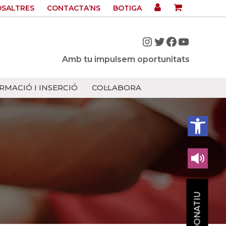
OSALTRES
CONTACTA’NS
BOTIGA
Instagram
Twitter
Facebook
YouTub
Amb tu impulsem oportunitats
RMACIÓ I INSERCIÓ
COL·LABORA
Obre la barra