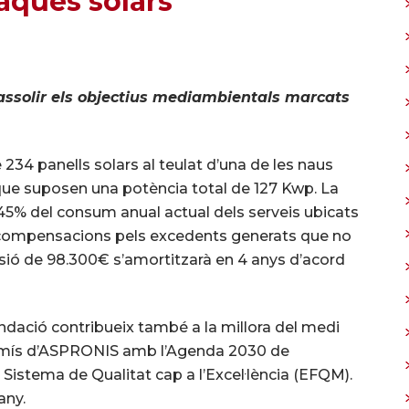
aques solars
 assolir els objectius mediambientals marcats
234 panells solars al teulat d’una de les naus
 que suposen una potència total de 127 Kwp. La
l 45% del consum anual actual dels serveis ubicats
es compensacions pels excedents generats que no
sió de 98.300€ s’amortitzarà en 4 anys d’acord
ndació contribueix també a la millora del medi
romís d’ASPRONIS amb l’Agenda 2030 de
istema de Qualitat cap a l’Excel·lència (EFQM).
any.