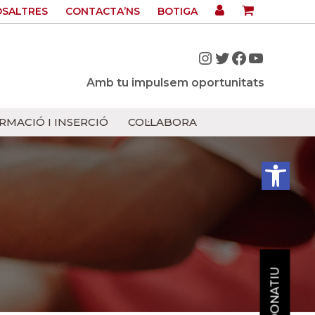
OSALTRES
CONTACTA’NS
BOTIGA
Instagram
Twitter
Facebook
YouTub
Amb tu impulsem oportunitats
RMACIÓ I INSERCIÓ
COL·LABORA
Obre la barra